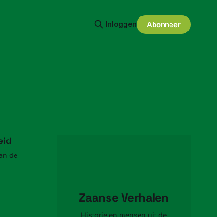
Inloggen
Abonneer
eid
van de
Zaanse Verhalen
Historie en mensen uit de