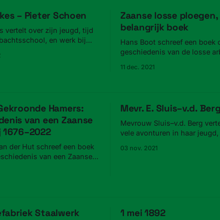
kes – Pieter Schoen
Zaanse losse ploegen,
belangrijk boek
 vertelt over zijn jeugd, tijd
achtss­chool, en werk bij
Hans Boot schreef een boek 
 Pieter Schoen.
geschiedenis van de losse ar
2
11 dec. 2021
 Gekroonde Hamers:
Mevr. E. Sluis–v.d. Ber
denis van een Zaanse
Mevrouw Sluis–v.d. Berg verte
j 1676–2022
vele avonturen in haar jeugd,
werk als dienstmeisje tot z
an der Hut schreef een boek
03 nov. 2021
de Zaan.
eschiedenis van een Zaanse
1676–2022.
fabriek Staalwerk
1 mei 1892