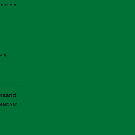
1 mei om
oep.
tmaand
eest van