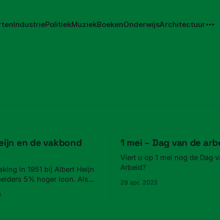
rten
Industrie
Politiek
Muziek
Boeken
Onderwijs
Architectuur
eijn en de vakbond
1 mei – Dag van de arb
Viert u op 1 mei nog de Dag 
Arbeid?
king in 1951 bij Albert Heijn
eiders 5% hoger loon. Als
29 apr. 2023
ingsactie ontslaat het bedrijf
5
kingsleiders.