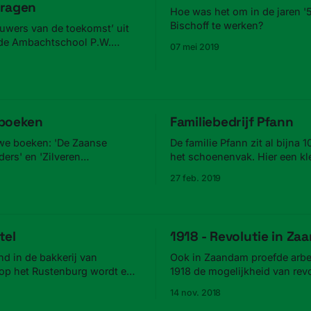
ragen
Hoe was het om in de jaren '5
Bischoff te werken?
ouwers van de toekomst’ uit
 de Ambachtschool P.W.
07 mei 2019
ool is overgedragen aan het
chief.
boeken
Familiebedrijf Pfann
we boeken: 'De Zaanse
De familie Pfann zit al bijna 1
ders' en 'Zilveren
het schoenenvak. Hier een kl
ken uit de Zaanstreek'.
geschiedenis van de mensen
27 feb. 2019
plaatsen.
tel
1918 - Revolutie in Z
nd in de bakkerij van
Ook in Zaandam proefde arbe
op het Rustenburg wordt en
1918 de mogelijkheid van revo
de ontdekking gedaan.
14 nov. 2018