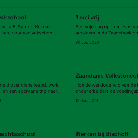
vakschool
1 mei vrij
evr. J.E. Spronk–Koerse
Een vrije dag op 1 mei was vo
 hard voor een vakschool
arbeiders in de Zaanstreek oo
es in Zaandam.
vanzelfsprekend.
30 apr. 2020
Zaandams Volkstoneel
rteld over diens jeugd, werk,
Hoe de werkloosheid van de j
a, en een spontane trip naar
onder arbeiders de voeding
legde voor het Zaandams Vol
0
12 dec. 2019
bachtsschool
Werken bij Bischoff