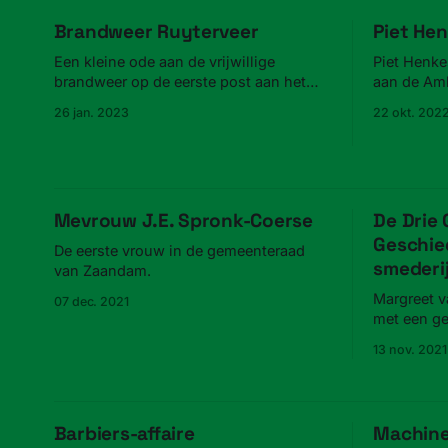
Brandweer Ruyter­veer
Piet Hen
Een kleine ode aan de vri­jwillige
Piet Henkes
brandweer op de eerste post aan het
aan de Amb
Ruyterveer.
onder meer
26 jan. 2023
22 okt. 202
Mevrouw J.E. Spronk-Coerse
De Drie
Geschie
De eerste vrouw in de gemeenteraad
smederi
van Zaandam.
Margreet v
07 dec. 2021
met een g
smederij 
13 nov. 2021
Barbiers-affaire
Machine