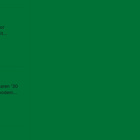
or
it
aren '30
sbodem
kstoneel.