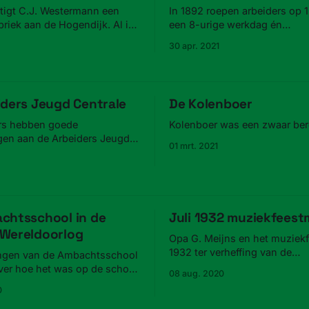
stigt C.J. Westermann een
In 1892 roepen arbeiders op 
riek aan de Hogendijk. Al in
een 8-urige werkdag én
 er een staking uit.
loonsverhoging.
30 apr. 2021
iders Jeugd Centrale
De Kolenboer
rs hebben goede
Kolenboer was een zwaar ber
gen aan de Arbeiders Jeugd
01 mrt. 2021
chtsschool in de
Juli 1932 muziekfees
Wereldoorlog
Opa G. Meijns en het muziekf
1932 ter verheffing van de
ingen van de Ambachtsschool
arbeidersklasse.
over hoe het was op de school
08 aug. 2020
ode 1940-1945.
0