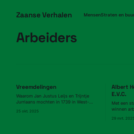
Zaanse Verhalen
Mensen
Straten en buu
Arbeiders
Vreemdelingen
Albert H
E.V.C.
Waarom Jan Justus Leijs en Trijntje
Jurriaans mochten in 1739 in West-
Met een sta
Zaandam niet mochten trouwen.
winnen arb
25 okt. 2025
een vergeld
29 mrt. 202
wél de sta