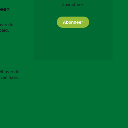
Zaanstreek
 een
Abonneer
over de
beid.
g
lt over de
 van haar
wemmen in