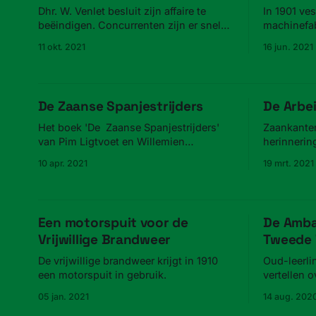
Dhr. W. Venlet besluit zijn affaire te
In 1901 ve
beëindigen. Concurrenten zijn er snel
machinefab
bij.
1903 breekt
11 okt. 2021
16 jun. 2021
De Zaanse Spanjestrijders
De Arbe
Het boek 'De Zaanse Spanjestrijders'
Zaankante
van Pim Ligtvoet en Willemien
herinnerin
Schenkeveld wint de Eerste
Centrale.
10 apr. 2021
19 mrt. 2021
Bredenhofprijs.
Een motorspuit voor de
De Amba
Vrijwillige Brandweer
Tweede 
De vrijwillige brandweer krijgt in 1910
Oud-leerl
een motorspuit in gebruik.
vertellen 
in de peri
05 jan. 2021
14 aug. 202