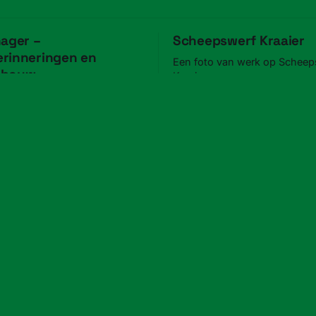
hager –
Scheepswerf Kraaier
rinneringen en
Een foto van werk op Scheep
sbouw
Kraaier.
er vertelt over diens jeugd
21 jun. 2018
n de scheepstimmerbouw.