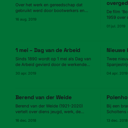
overged
Over het werk en gereedschap dat
gebruikt werd door bootwerkers en
De film ‘B
vlotters in Zaandam.
1959 over
16 aug. 2019
Jedeloosch
01 jul. 2019
gemeentear
1 mei – Dag van de Arbeid
Nieuwe 
Sinds 1890 wordt op 1 mei als Dag van
Twee nieu
de Arbeid gevierd door de werkende
Spanjestrij
klasse, ook in Zaandam.
meesterwer
30 apr. 2019
04 apr. 2019
Berend van der Weide
Polenho
Berend van der Weide (1921-2020)
Bij een bra
vertelt over diens jeugd, werk, de
Scholtens 
Haven, jeugdwerk, en ZFC.
onthutsen
16 dec. 2018
13 dec. 2018