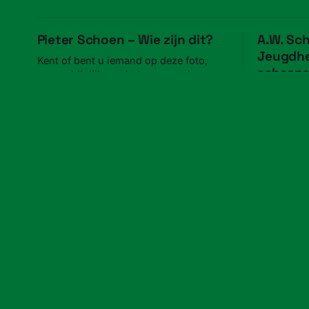
Pieter Schoen – Wie zijn dit?
A.W. Sc
Jeugdhe
Kent of bent u iemand op deze foto,
scheep
waarschijnlijk van het personeel van
Pieter Schoen?
A.W. Schag
22 aug. 2018
en werk i
19 jul. 2018
Zaanse Verhalen