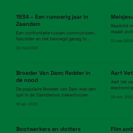
1934 – Een rumoerig jaar in
Meisjes
Zaandam
Raadslid m
maakt zich
Een confrontatie tussen communisten,
voor meisj
fascisten en het bevoegd gezag in
02 mei 2020
1934.
02 mei 2020
Broeder Van Dam: Redder in
Aart Vet
de nood
Aart Vet ve
electronic
De populaire Broeder van Dam was een
Rusland.
spil in de Zaandamse ziekenhuizen.
24 mrt. 202
10 apr. 2020
Bootwerkers en vlotters
Film am