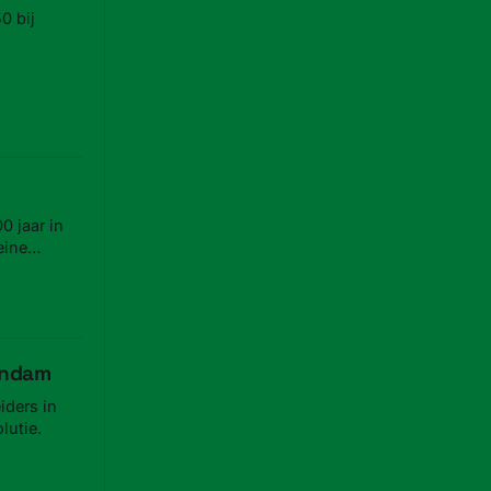
0 bij
00 jaar in
eine
 en de
aandam
iders in
lutie.