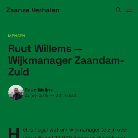
Zaanse Verhalen
MENSEN
Ruut Willems —
Wijkmanager Zaandam-
Zuid
Ruud Meijns
22 mei 2018
—
3 min read
H
et is nogal wat om wijkmanager te zijn over
een wijk met 13.000 inwoners die ook nog