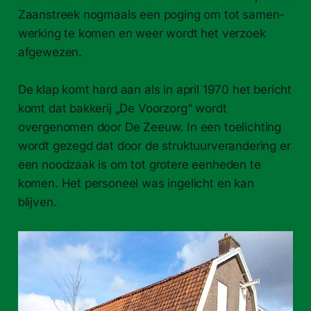
Zaanstreek nog­maals een poging om tot samen­
werk­ing te komen en weer wordt het ver­zoek
afgewezen.
De klap komt hard aan als in april 1970 het bericht
komt dat bakkerij „De Voor­zorg” wordt
overgenomen door De Zeeuw. In een toelicht­ing
wordt gezegd dat door de struk­tu­urveran­der­ing er
een noodzaak is om tot grotere een­heden te
komen. Het per­son­eel was ingelicht en kan
blijven.