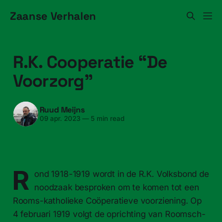
Zaanse Verhalen
R.K. Coop­er­atie “De
Voor­zorg”
Ruud Meijns
09 apr. 2023
—
5 min read
R
ond 1918-1919 wordt in de R.K. Volks­bond de
noodzaak bespro­ken om te komen tot een
Rooms-​katholieke Coöper­atieve voorzien­ing. Op
4 feb­ru­ari 1919 volgt de opricht­ing van Roomsch-​