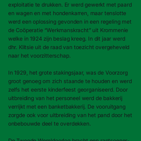
exploitatie te drukken. Er werd gew­erkt met paard
en wagen en met hon­denkar­ren, maar tenslotte
werd een oploss­ing gevon­den in een regeling met
de Coöper­atie “Werk­man­skracht” uit Krom­me­nie
welke in 1924 zijn beslag kreeg. In dit jaar werd
dhr. Klit­sie uit de raad van toezicht overge­heveld
naar het voorzit­ter­schap.
In 1929, het grote stak­ings­jaar, was de Voor­zorg
groot genoeg om zich staande te houden en werd
zelfs het eerste kinder­feest geor­gan­iseerd. Door
uit­brei­d­ing van het per­son­eel werd de bakkerij
ver­rijkt met een ban­ket­bakkerij. De vooruit­gang
zorgde ook voor uit­brei­d­ing van het pand door het
onbe­bouwde deel te overdekken.
De Tweede Werel­door­log bracht een rantsoener­