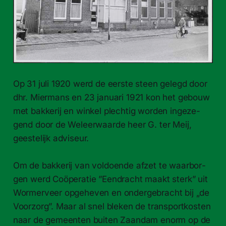
Op 31 juli 1920 werd de eerste steen gelegd door
dhr. Mier­mans en 23 jan­u­ari 1921 kon het gebouw
met bakkerij en winkel plechtig wor­den ingeze­
gend door de Weleer­waarde heer G. ter Meij,
geestelijk adviseur.
Om de bakkerij van vol­doende afzet te waar­bor­
gen werd Coöper­atie ”Een­dracht maakt sterk” uit
Wormerveer opge­heven en onderge­bracht bij „de
Voor­zorg”. Maar al snel bleken de trans­portkosten
naar de gemeen­ten buiten Zaan­dam enorm op de