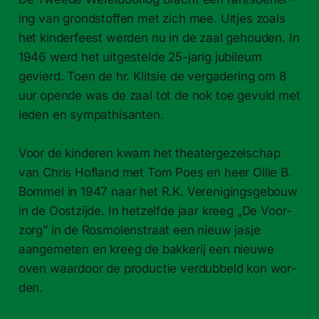
ing van grond­stof­fen met zich mee. Uit­jes zoals
het kinder­feest wer­den nu in de zaal gehouden. In
1946 werd het uit­gestelde 25-​jarig jubileum
gevierd. Toen de hr. Klit­sie de ver­gader­ing om 8
uur opende was de zaal tot de nok toe gevuld met
leden en sym­pa­thisan­ten.
Voor de kinderen kwam het the­atergezelschap
van Chris Hofland met Tom Poes en heer Ollie B.
Bom­mel in 1947 naar het R.K. Verenig­ings­ge­bouw
in de Oost­z­i­jde. In het­zelfde jaar kreeg „De Voor­
zorg” in de Ros­molen­straat een nieuw jasje
aangeme­ten en kreeg de bakkerij een nieuwe
oven waar­door de pro­duc­tie ver­dubbeld kon wor­
den.