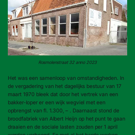
Ros­molen­straat 32 anno 2023
Het was een samen­loop van omstandighe­den. In
de ver­gader­ing van het dagelijks bestuur van 17
maart 1970 bleek dat door het vertrek van een
bakker-​loper er een wijk wegviel met een
opbrengst van fl. 1.300, – . Daar­naast stond de
brood­fab­riek van Albert Heijn op het punt te gaan
draaien en de sociale las­ten zouden per 1 april
wor­den ver­hoogd. En met al het harde werken