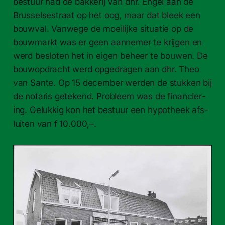
bestuur had de bakkerij van dhr. Engel aan de
Brus­selses­traat op het oog, maar dat bleek een
bouw­val. Van­wege de moeil­ijke sit­u­atie op de
bouw­markt was er geen aan­nemer te kri­j­gen en
werd besloten het in eigen beheer te bouwen. De
bouwop­dracht werd opge­dra­gen aan dhr. Theo
van Sante. Op 15 decem­ber wer­den de stukken bij
de notaris getek­end. Prob­leem was de financier­
ing. Gelukkig kon het bestuur een hypotheek afs­
luiten van f 10.000,–.