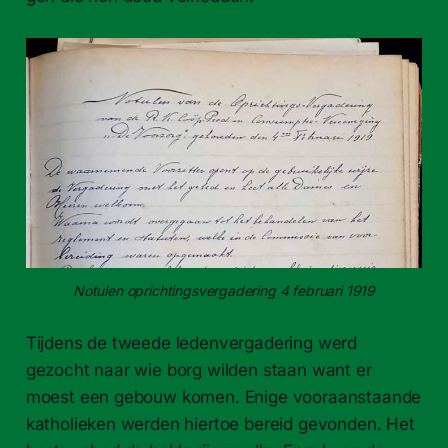
Notulen opricht­ingsver­gader­ing 4 feb­ru­ari 1919
Tij­dens de tweede leden­ver­gader­ing werd
gezocht naar wie borg wilden staan want er
moest een gebouw komen. Enige vooraanstaande
katholieken wer­den hier­toe bereid gevon­den. Het