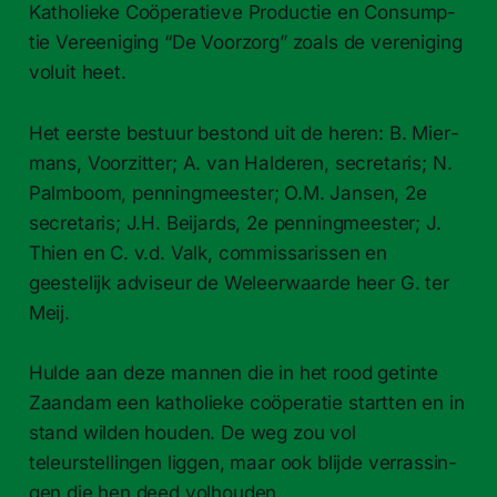
Katholieke Coöper­atieve Pro­duc­tie en Con­sump­
tie Vereenig­ing “De Voor­zorg” zoals de verenig­ing
voluit heet.
Het eerste bestuur bestond uit de heren: B. Mier­
mans, Voorzit­ter; A. van Halderen, sec­re­taris; N.
Palm­boom, pen­ning­meester; O.M. Jansen, 2e
sec­re­taris; J.H. Bei­jards, 2e pen­ning­meester; J.
Thien en C. v.d. Valk, com­mis­saris­sen en
geestelijk adviseur de Weleer­waarde heer G. ter
Meij.
Hulde aan deze man­nen die in het rood get­inte
Zaan­dam een katholieke coöper­atie start­ten en in
stand wilden houden. De weg zou vol
teleurstellin­gen liggen, maar ook bli­jde ver­rassin­
gen die hen deed vol­houden.