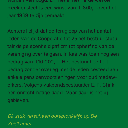
bleek er slechts een winst van fl. 800,– over het
jaar 1969 te zijn gemaakt.
Achteraf blijkt dat de terugloop van het aan­tal
leden van de Coöper­atie tot 25 het bestuur statu­
tair de gele­gen­heid gaf om tot oph­eff­ing van de
verenig­ing over te gaan. In kas was toen nog een
bedrag van fl.10.000,– . Het bestuur heeft dit
bedrag zon­der over­leg met de leden besteed aan
enkele pen­sioen­voorzienin­gen voor oud medew­
erk­ers. Vol­gens vak­bonds­bestu­ur­der E. P. Cli­jnk
een onrecht­matige daad. Maar daar is het bij
gebleven.
Dit stuk verscheen oorspronkelijk op De
Zuidkanter.