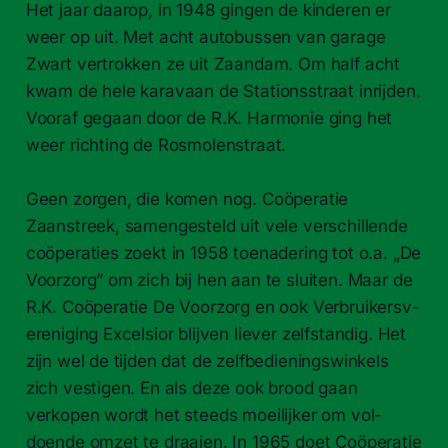
Het jaar daarop, in 1948 gin­gen de kinderen er
weer op uit. Met acht auto­bussen van garage
Zwart vertrokken ze uit Zaan­dam. Om half acht
kwam de hele kar­avaan de Sta­tion­sstraat inri­j­den.
Vooraf gegaan door de R.K. Har­monie ging het
weer richt­ing de Ros­molen­straat.
Geen zor­gen, die komen nog. Coöper­atie
Zaanstreek, samengesteld uit vele ver­schil­lende
coöper­aties zoekt in 1958 toe­nader­ing tot o.a. „De
Voor­zorg” om zich bij hen aan te sluiten. Maar de
R.K. Coöper­atie De Voor­zorg en ook Ver­bruik­ersv­
erenig­ing Excel­sior bli­jven liever zelf­s­tandig. Het
zijn wel de tij­den dat de zelf­be­di­en­ingswinkels
zich ves­ti­gen. En als deze ook brood gaan
verkopen wordt het steeds moeil­ijker om vol­
doende omzet te draaien. In 1965 doet Coöper­atie