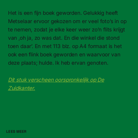
Het is een fijn boek gewor­den. Gelukkig heeft
Met­se­laar ervoor gekozen om er veel foto’s in op
te nemen, zodat je elke keer weer zo’n flits kri­jgt
van ‚oh ja, zo was dat. En die winkel die stond
toen daar’. En met 113 blz. op A4 for­maat is het
ook een flink boek gewor­den en waar­voor van
deze plaats; hulde. Ik heb ervan genoten.
Dit stuk verscheen oorspronkelijk op De
Zuidkanter.
LEES MEER