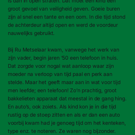
is dan in open straten. Dat moet een kind een
groot gevoel van vei­ligheid geven. Goeie buren
zijn al snel een tante en een oom. In die tijd stond
de ach­ter­deur altijd open en werd de voordeur
nauwelijks gebruikt.
Bij Ru Met­se­laar kwam, van­wege het werk van
zijn vader, begin jaren ’50 een tele­foon in huis.
Dat zorgde voor nogal wat aan­loop waar zijn
moeder na ver­loop van tijd paal en perk aan
stelde. Maar het geeft maar aan in wat voor tijd
men leefde; een tele­foon! Zo’n prachtig, groot
bakke­li­eten appa­raat dat meestal in de gang hing.
En auto’s, ook zoi­ets. Als kind kon je in die tijd
rustig op de stoep zit­ten en als er dan een auto
voor­bij kwam had je genoeg tijd om het ken­teken,
type enz. te noteren. Ze waren nog bijzonder.