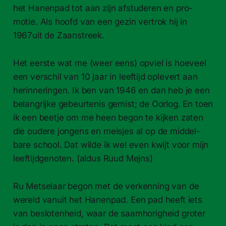
het Hanen­pad tot aan zijn afs­tud­eren en pro­
motie. Als hoofd van een gezin vertrok hij in
1967uit de Zaanstreek.
Het eerste wat me (weer eens) opviel is hoeveel
een ver­schil van 10 jaar in leeftijd oplev­ert aan
herin­ner­in­gen. Ik ben van 1946 en dan heb je een
belan­grijke gebeurte­nis gemist; de Oor­log. En toen
ik een beetje om me heen begon te kijken zaten
die oud­ere jon­gens en meis­jes al op de mid­del­
bare school. Dat wilde ik wel even kwijt voor mijn
leefti­jdgenoten. (aldus Ruud Mejns)
Ru Met­se­laar begon met de verken­ning van de
wereld vanuit het Hanen­pad. Een pad heeft iets
van besloten­heid, waar de saamhorigheid groter