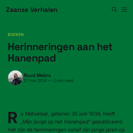
Zaanse Verhalen
BOEKEN
Herin­ner­in­gen aan het
Hanenpad
Ruud Meijns
27 mei 2014
—
2 min read
R
u Met­se­laar, geboren 30 juni 1936, heeft
„Mijn jeugd op het Hanen­pad” gepub­liceerd.
Het zijn de herin­ner­in­gen vanaf zijn jonge jaren op