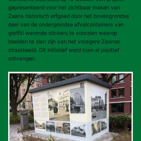
gepresenteerd voor het zichtbaar maken van
Zaans historisch erfgoed door het bovengrondse
deel van de ondergrondse afvalcontainers van
graffiti werende stickers te voorzien waarop
beelden te zien zijn van het vroegere Zaanse
straatbeeld. Dit initiatief werd toen al positief
ontvangen.