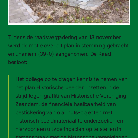
Tijdens de raadsvergadering van 13 november
werd de motie over dit plan in stemming gebracht
en unaniem (39-0) aangenomen. De Raad
besloot:
Het college op te dragen kennis te nemen van
het plan Historische beelden inzetten in de
strijd tegen graffiti van Historische Vereniging
Zaandam, de financiële haalbaarheid van
bestickering van o.a. nuts-objecten met
historisch beeldmateriaal te onderzoeken en
hiervoor een uitvoeringsplan op te stellen in
samenspraak met de historische verenigingen