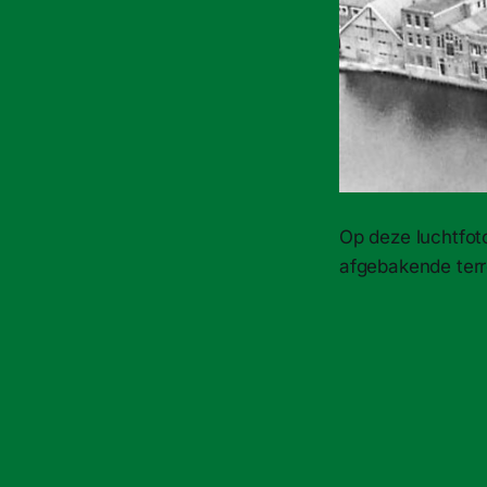
Op deze luchtfot
afgebakende terre