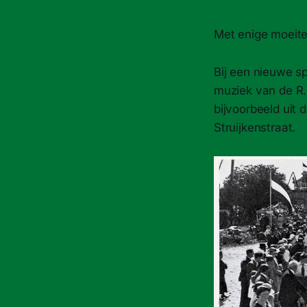
Met enige moeite 
Bij een nieuwe sp
muziek van de R.K
bijvoorbeeld uit 
Struijkenstraat.