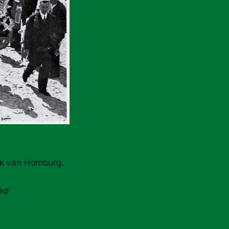
iek van Homburg.
ad