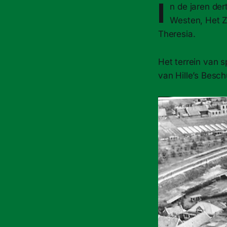
I
n de jaren de
Westen, Het Zu
Theresia.
Het terrein van s
van Hille’s Besch