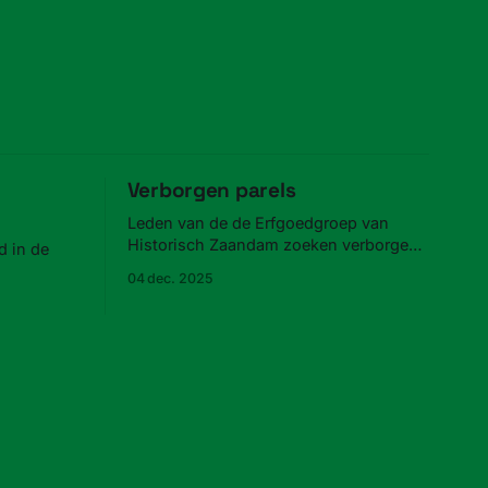
Verborgen parels
Leden van de de Erfgoedgroep van
Historisch Zaandam zoeken verborgen
 in de
parels in Zaandam.
04 dec. 2025