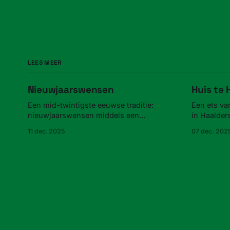
LEES MEER
Nieuwjaarswensen
Huis te
Een mid-twintigste eeuwse traditie:
Een ets va
nieuwjaarswensen middels een
in Haalder
advertentie in de krant.
11 dec. 2025
07 dec. 202