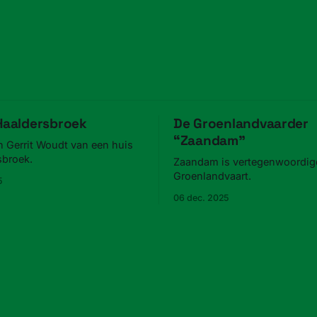
 Haaldersbroek
De Groenlandvaarder
“Zaandam”
n Gerrit Woudt van een huis
sbroek.
Zaandam is vertegenwoordigd
Groenlandvaart.
5
06 dec. 2025