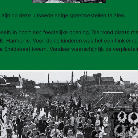
zijn op deze uitsnede enige speeltoestellen te zien.
eeltuin hoort een feestelijke opening. Die vond plaats m
. Harmonie. Voor kleine kinderen was het een flink eindje
de Smidstraat kwam. Vandaar waarschijnlijk de verplaatsi