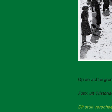
Op de achtergron
Foto: uit ‘Histo
Dit stuk versche