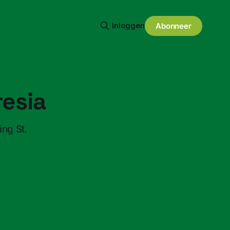
Inloggen
Abonneer
resia
ing St.