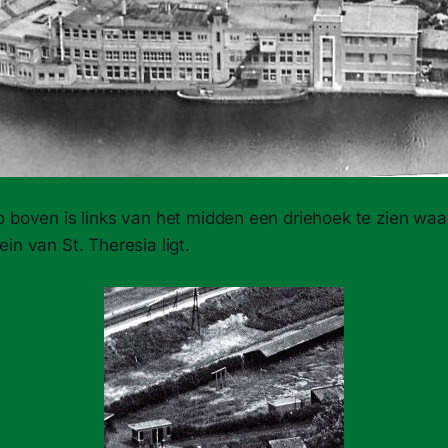
o boven is links van het midden een driehoek te zien waa
in van St. Theresia ligt.