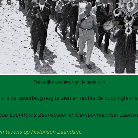
Feestelijke opening van de speeltuin
d is de spoorbrug nog te zien en rechts de puddingfabr
rische Luchtfoto’s Zaanstreek’ en Gemeentearchief Zaanst
en tevens op Historisch Zaandam.