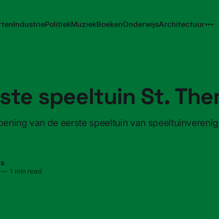
rten
Industrie
Politiek
Muziek
Boeken
Onderwijs
Architectuur
ste speeltuin St. The
opening van de eerste speeltuin van speeltuinverenig
ns
—
1 min read