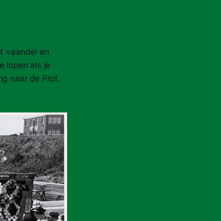
et vaandel en
 lopen als je
ng naar de Prof.