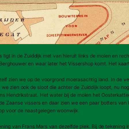
ligt in de Zuiddijk met van hieruit links de molen en rec
Berghouwer en waar later het Vissershop komt. Het kaartj
 zelf zien we op de voorgrond moerasachtig land. In de v
 we zien ook de sloot die achter de Zuiddijk loopt, nu no
ins Hendrikstraat. Het water bij de molen het Oosterkatt
de Zaanse vissers en daar zien we een paar botters van 
op voor de naastgelegen woonwijk.
ening van Frans Mars van dezelfde plek. Bij de tekening i