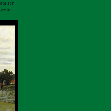
storisch
 zette.