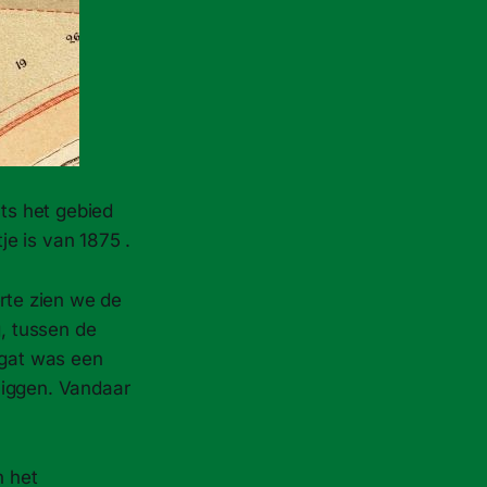
hts het gebied
e is van 1875 .
erte zien we de
g, tussen de
egat was een
liggen. Vandaar
n het