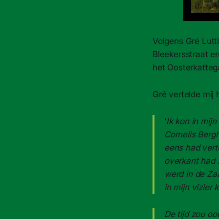
Volgens Gré Lutt
Bleekersstraat e
het Oosterkattega
Gré vertelde mij 
‘
Ik kon in mij
Cornelis Berg
eens had vert
overkant had 
werd in de Za
in mijn vizie
De tijd zou o