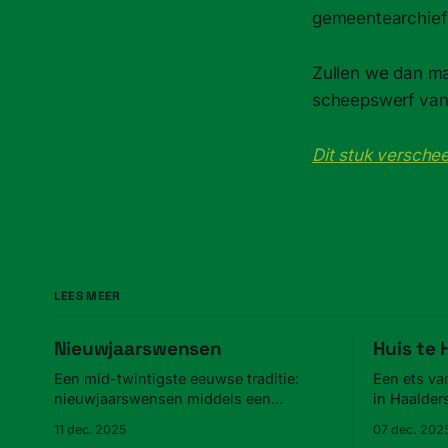
gemeentearchief 
Zullen we dan maa
scheepswerf van
Dit stuk versche
LEES MEER
Nieuwjaarswensen
Huis te
Een mid-twintigste eeuwse traditie:
Een ets va
nieuwjaarswensen middels een
in Haalder
advertentie in de krant.
11 dec. 2025
07 dec. 202