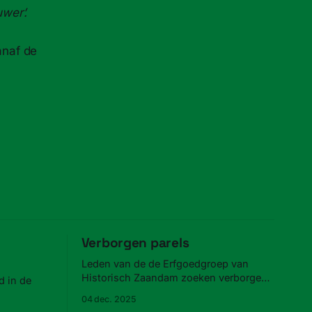
wer’.
anaf de
Verborgen parels
Leden van de de Erfgoedgroep van
Historisch Zaandam zoeken verborgen
 in de
parels in Zaandam.
04 dec. 2025