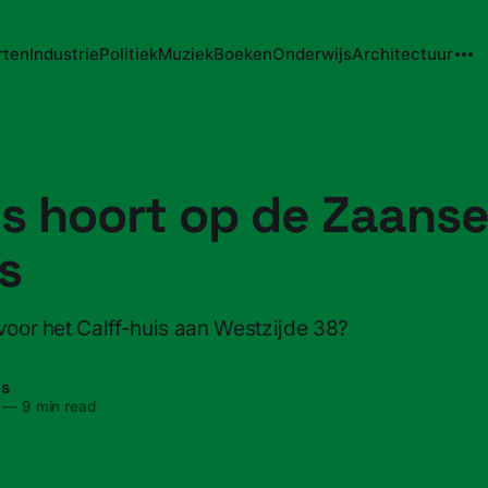
rten
Industrie
Politiek
Muziek
Boeken
Onderwijs
Architectuur
is hoort op de Zaans
s
 voor het Calff-huis aan Westzijde 38?
ns
—
9 min read