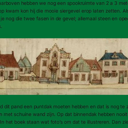
daarboven hebben we nog een spookruimte van 2 a 3 me
op kwam kon hij die mooie siergevel erop laten zetten. Al
e je nog die twee fasen in de gevel; allemaal steen en o
.
ad dit pand een puntdak moeten hebben en dat is nog te z
n met schuine wand zijn. Op dat binnendak hebben nooit 
n het boek staan wat foto’s om dat te illustreren. Dan zi