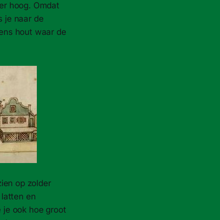
ter hoog. Omdat
s je naar de
peens hout waar de
ien op zolder
latten en
e je ook hoe groot