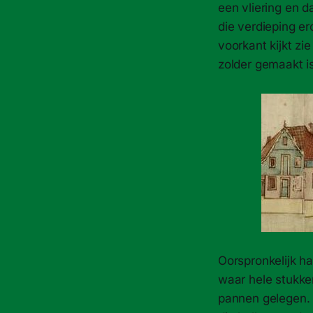
een vliering en 
die verdieping er
voorkant kijkt zi
zolder gemaakt is
Oorspronkelijk h
waar hele stukke
pannen gelegen. I