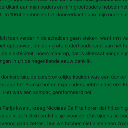
ordkant aan mijn ouders en m’n grootouders hebben het
t. In 1964 hebben ze het doorverkocht aan mijn ouders m
 zich toen verder in de schulden gaan steken, want m’n 
 het opbouwen, om een grote onderhoudsbeurt aan het hu
 de elektriciteit, noem maar op, dat is allemaal aangeleg
ingen in uit de negentiende eeuw denk ik.
donkerbruin, de oorspronkelijke keuken was een donker 
eel aan het Franse hof en mijn ouders hebben dus een Fran
. Het was een somber, gereformeerd hol.
in Parijs kwam, kreeg Nicolaas Calff te horen dat hij zo’n 
 en in zo’n klein prutshuisje woonde. Dus tijdens de bou
ovenop gaan zetten. Dus we hebben niet alleen een zold