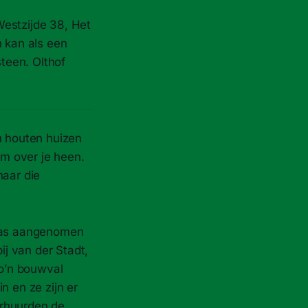
Westzijde 38, Het
n kan als een
teen. Olthof
n houten huizen
m over je heen.
naar die
 was aangenomen
ij van der Stadt,
zo’n bouwval
n en ze zijn er
erhuurden de