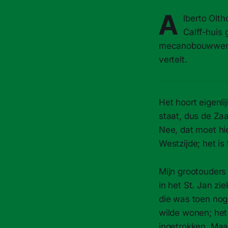
A
lberto Olth
Calff-huis 
mecanobouwwerk u
vertelt.
Het hoort eigenli
staat, dus de Za
Nee, dat moet hie
Westzijde; het i
Mijn grootouders
in het St. Jan zi
die was toen nog 
wilde wonen; het 
ingetrokken. Maa