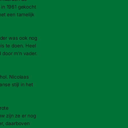
 in 1961 gekocht
et een tamelijk
vader was ook nog
is te doen. Heel
d door m’n vader.
hol. Nicolaas
se stijl in het
grote
w zijn ze er nog
er, daarboven