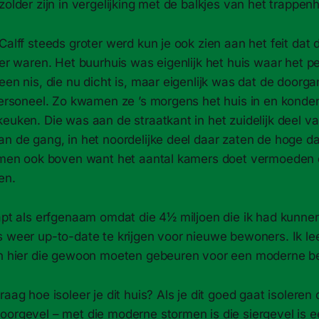
zolder zijn in vergelijking met de balkjes van het trappenh
Calff steeds groter werd kun je ook zien aan het feit dat
ner waren. Het buurhuis was eigenlijk het huis waar het 
een nis, die nu dicht is, maar eigenlijk was dat de doorg
 personeel. Zo kwamen ze ’s morgens het huis in en kond
euken. Die was aan de straatkant in het zuidelijk deel va
an de gang, in het noordelijke deel daar zaten de hoge 
t men ook boven want het aantal kamers doet vermoeden d
en.
apt als erfgenaam omdat die 4½ miljoen die ik had kunnen 
 weer up-to-date te krijgen voor nieuwe bewoners. Ik lee
en hier die gewoon moeten gebeuren voor een moderne b
raag hoe isoleer je dit huis? Als je dit goed gaat isoleren 
oorgevel – met die moderne stormen is die siergevel is 