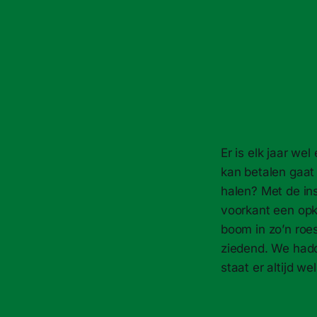
Er is elk jaar w
kan betalen gaat
halen? Met de in
voorkant een opk
boom in zo’n roe
ziedend. We hadde
staat er altijd w