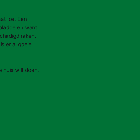
at los. Een
fbladderen want
schadigd raken.
s er al goeie
e huis wilt doen.