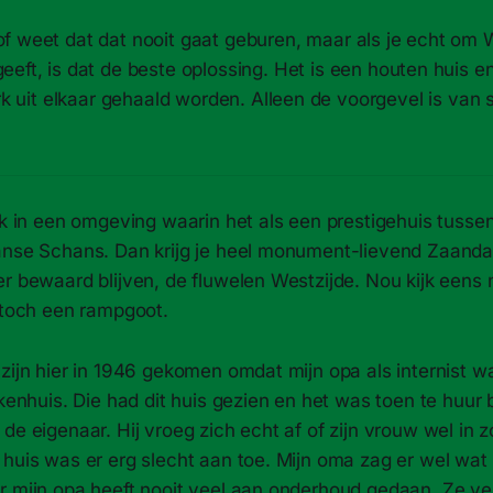
of weet dat dat nooit gaat geburen, maar als je echt om 
geeft, is dat de beste oplossing. Het is een houten huis e
it elkaar gehaald worden. Alleen de voorgevel is van s
jk in een omgeving waarin het als een prestigehuis tusse
anse Schans. Dan krijg je heel monument-lievend Zaanda
r bewaard blijven, de fluwelen Westzijde. Nou kijk eens 
s toch een rampgoot.
 zijn hier in 1946 gekomen omdat mijn opa als internist
ekenhuis. Die had dit huis gezien en het was toen te huur b
de eigenaar. Hij vroeg zich echt af of zijn vrouw wel in 
huis was er erg slecht aan toe. Mijn oma zag er wel wat i
r mijn opa heeft nooit veel aan onderhoud gedaan. Ze v