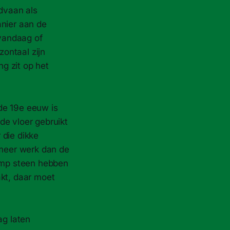
ndvaan als
anier aan de
 vandaag of
zontaal zijn
g zit op het
 de 19e eeuw is
de vloer gebruikt
 die dikke
 meer werk dan de
lomp steen hebben
akt, daar moet
g laten