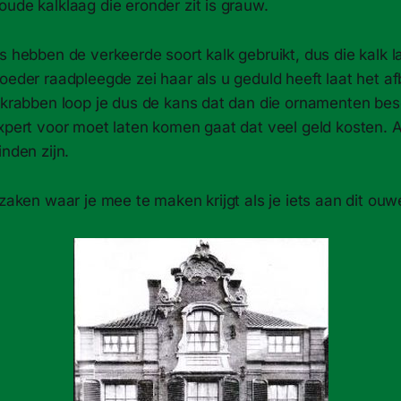
ude kalklaag die eronder zit is grauw.
s hebben de verkeerde soort kalk gebruikt, dus die kalk la
oeder raadpleegde zei haar als u geduld heeft laat het a
t krabben loop je dus de kans dat dan die ornamenten be
xpert voor moet laten komen gaat dat veel geld kosten. Al
inden zijn.
 zaken waar je mee te maken krijgt als je iets aan dit ouw