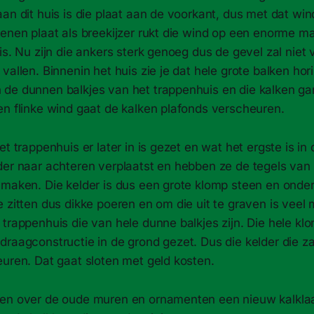
an dit huis is die plaat aan de voorkant, dus met dat wi
tenen plaat als breekijzer rukt die wind op een enorme m
is. Nu zijn die ankers sterk genoeg dus de gevel zal niet
vallen. Binnenin het huis zie je dat hele grote balken hori
de dunnen balkjes van het trappenhuis en die kalken gan
en flinke wind gaat de kalken plafonds verscheuren.
et trappenhuis er later in is gezet en wat het ergste is in
der naar achteren verplaatst en hebben ze de tegels van 
 maken. Die kelder is dus een grote klomp steen en onder
 zitten dus dikke poeren en om die uit te graven is veel
 trappenhuis die van hele dunne balkjes zijn. Die hele k
draagconstructie in de grond gezet. Dus die kelder die z
euren. Dat gaat sloten met geld kosten.
en over de oude muren en ornamenten een nieuw kalklaa