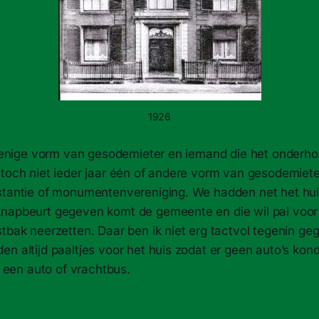
1926
el enige vorm van gesodemieter en iemand die het onderho
 toch niet ieder jaar één of andere vorm van gesodemiete
stantie of monumentenvereniging. We hadden net het hu
napbeurt gegeven komt de gemeente en die wil pal voor
stbak neerzetten. Daar ben ik niet erg tactvol tegenin g
n altijd paaltjes voor het huis zodat er geen auto’s kon
el een auto of vrachtbus.