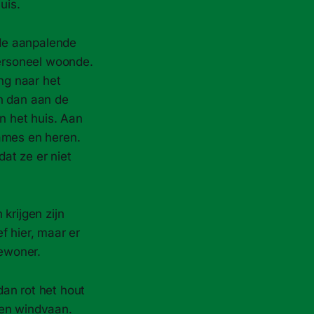
uis.
 de aanpalende
personeel woonde.
ang naar het
en dan aan de
n het huis. Aan
dames en heren.
at ze er niet
krijgen zijn
f hier, maar er
ewoner.
dan rot het hout
een windvaan.