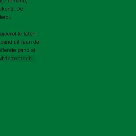
ing? Iemand,
tekend. De
erol.
jderol te laten
pand uit (aan de
effende pand al
@historisch-