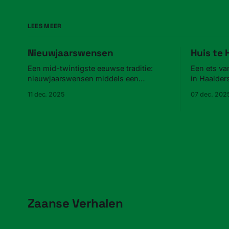
LEES MEER
Nieuwjaarswensen
Huis te
Een mid-twintigste eeuwse traditie:
Een ets va
nieuwjaarswensen middels een
in Haalder
advertentie in de krant.
11 dec. 2025
07 dec. 202
Zaanse Verhalen