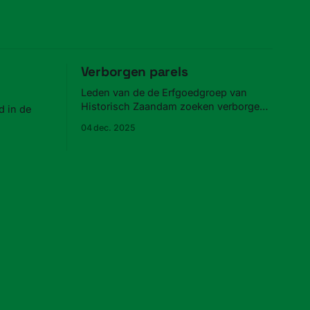
Verborgen parels
Leden van de de Erfgoedgroep van
Historisch Zaandam zoeken verborgen
 in de
parels in Zaandam.
04 dec. 2025