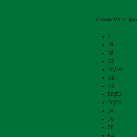
Van de Westzijde
2
16
18
22
28/​30
38
48
50/​52
70/​72
74
76
78
84