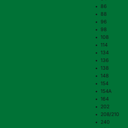
86
88
96
98
108
114
134
136
138
148
154
154A
164
202
208/​210
240