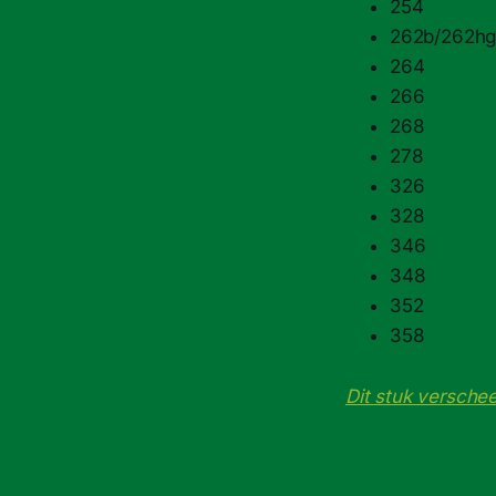
254
262b/​262h
264
266
268
278
326
328
346
348
352
358
Dit stuk versche