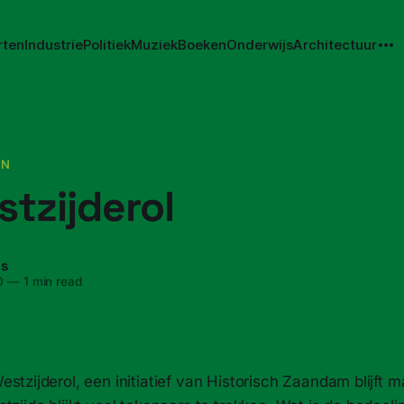
rten
Industrie
Politiek
Muziek
Boeken
Onderwijs
Architectuur
EN
tzijderol
ns
0
—
1 min read
stzijderol, een initiatief van Historisch Zaandam blijft 