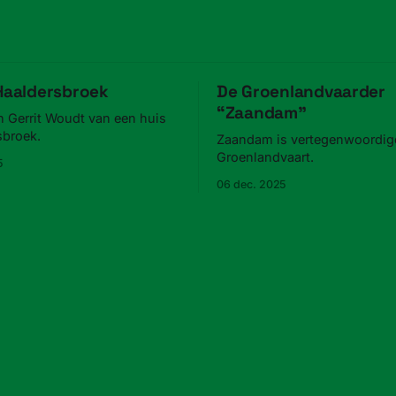
 Haaldersbroek
De Groenlandvaarder
“Zaandam”
n Gerrit Woudt van een huis
sbroek.
Zaandam is vertegenwoordigd
Groenlandvaart.
5
06 dec. 2025