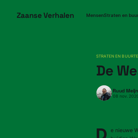
Zaanse Verhalen
Mensen
Straten en buu
STRATEN EN BUURT
De Wes
Ruud Meij
08 nov. 202
D
e nieuwe We