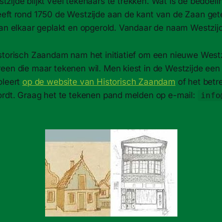
tzijde blijkt veel tekenaars te trekken. Wat is de bedoel
eft rond 1750 de Westzijde aan de kant van de Zaan ge
aan elkaar geplakt en opgerold. Vandaar de naam Westzijd
storisch Zaandam nam het initiatief om een nieuwe Westzi
een die maar tekenen wil. Men kiest in de Westzijde een 
oleert
op de website van Historisch Zaandam
of het betr
ordt. Graag het te tekenen pand melden op e-​mail:
info