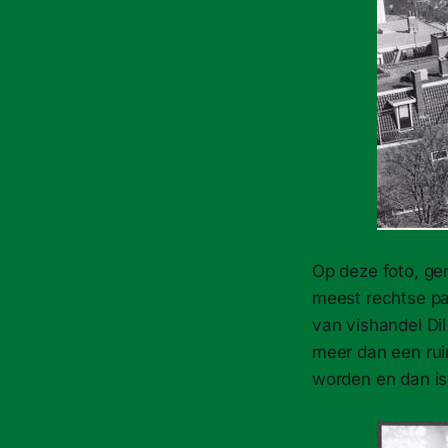
Op deze foto, ge
meest rechtse pa
van vishandel Di
meer dan een rui
worden en dan is