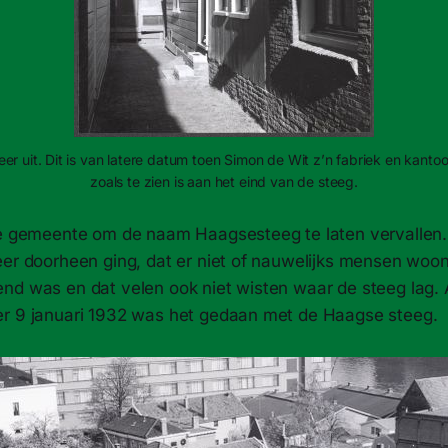
er uit. Dit is van latere datum toen Simon de Wit z’n fabriek en kanto
zoals te zien is aan het eind van de steeg.
de gemeente om de naam Haagsesteeg te laten vervalle
eer doorheen ging, dat er niet of nauwelijks mensen woo
nd was en dat velen ook niet wisten waar de steeg lag. 
r 9 januari 1932 was het gedaan met de Haagse steeg.