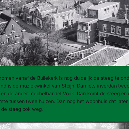
nomen vanaf de Bullekerk is nog duidelijk de steeg te on
nd is de muziekwinkel van Steijn. Dan iets inverdan twee
l en de ander meubelhandel Vonk. Dan komt de steeg en e
mte tussen twee huizen. Dan nog het woonhuis dat later 
 de steeg ook weg.