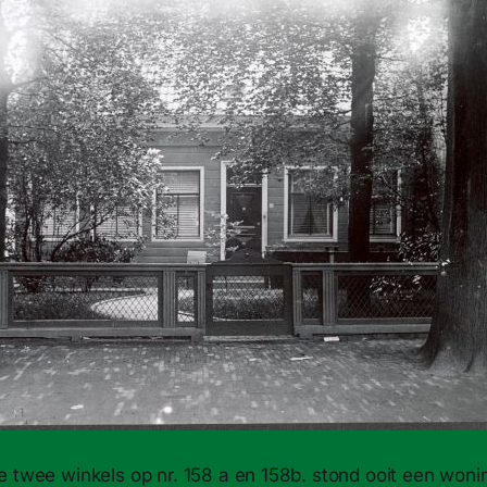
 twee winkels op nr. 158 a en 158b. stond ooit een wonin