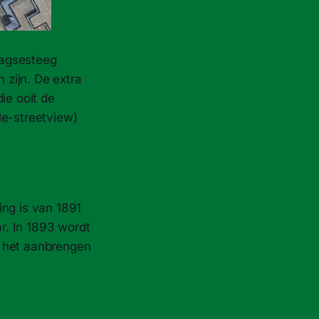
aagsesteeg
zijn. De extra
ie ooit de
le-streetview)
ing is van 1891
ar. In 1893 wordt
n het aanbrengen