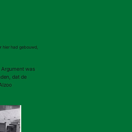
or hier had gebouwd, 
n. Argument was
nden, dat de
Alzoo