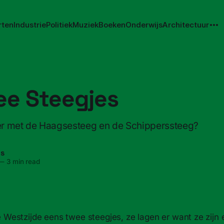
rten
Industrie
Politiek
Muziek
Boeken
Onderwijs
Architectuur
ee Steegjes
r met de Haagsesteeg en de Schipperssteeg?
ns
—
3 min read
e Westzijde eens twee steegjes, ze lagen er want ze zijn 