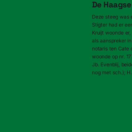
De Haagse
Deze steeg was 
Stigter had er e
Kruijt woonde er
als aanspreker i
notaris ten Cate
woonde op nr. 17
Jb. Evenblij, b
nog met sch.); H.