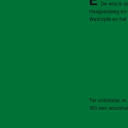
De ene is o
Haagsesteeg en d
Westzijde en het
Ter oriëntatie: n
160 een woonhui