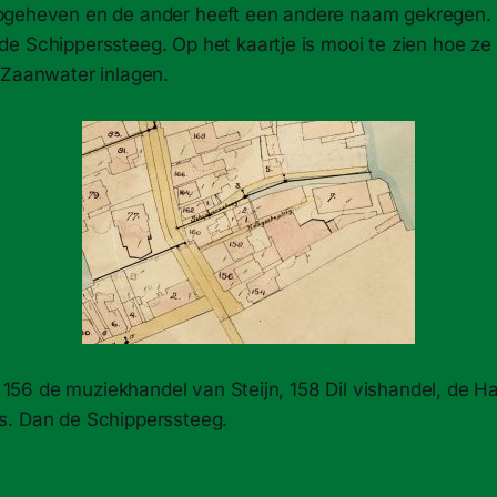
pgeheven en de ander heeft een andere naam gekregen.
e Schipperssteeg. Op het kaartje is mooi te zien hoe ze
 Zaanwater inlagen.
r. 156 de muziekhandel van Steijn, 158 Dil vishandel, de 
s. Dan de Schipperssteeg.