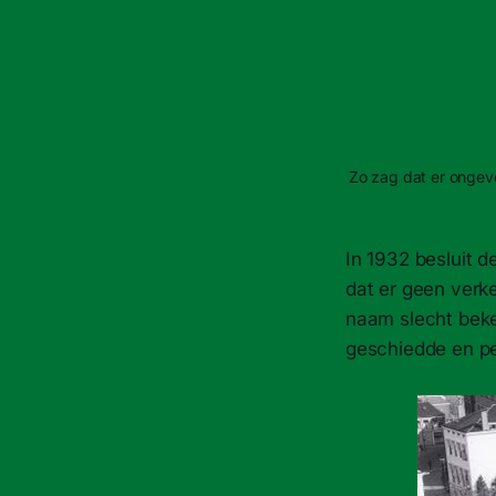
Zo zag dat er ongeve
In 1932 besluit 
dat er geen verk
naam slecht beke
geschiedde en pe