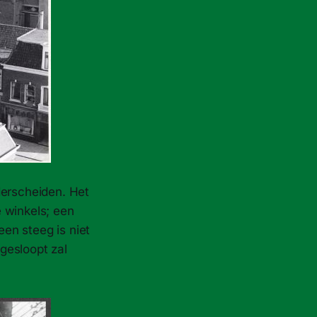
derscheiden. Het
 winkels; een
en steeg is niet
gesloopt zal