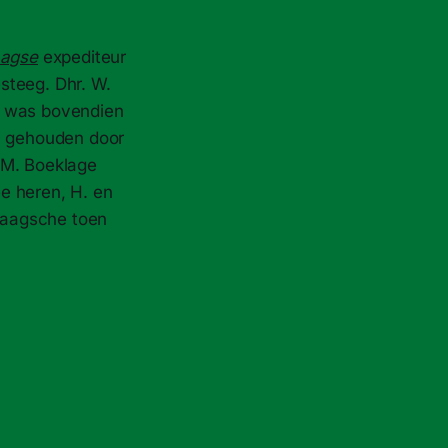
agse
expediteur
steeg. Dhr. W.
n was bovendien
en gehouden door
.M. Boeklage
e heren, H. en
Haagsche toen