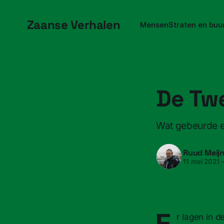
Zaanse Verhalen
Mensen
Straten en buu
De Tw
Wat gebeurde e
Ruud Meij
11 mei 2021
E
r lagen in d