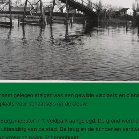
naast gelegen steiger was een gewilde visplaats en dien
pplaats voor schaatsers op de Gouw.
 Burgemeester in ’t Veldpark aangelegd. De grond werd 
uitbreiding van de stad. De brug en de tuinderijen verdw
wd kreeg de naam Schepenbuurt.