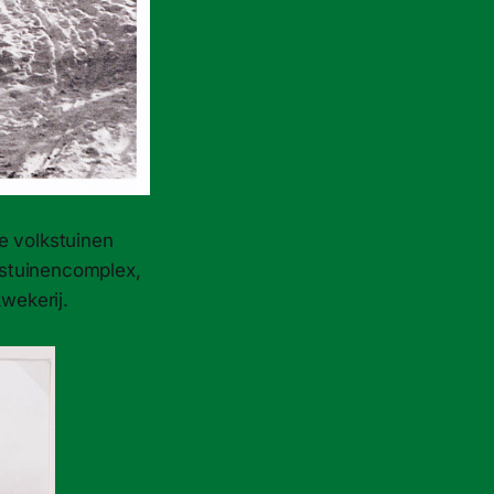
e volkstuinen
kstuinencomplex,
wekerij.