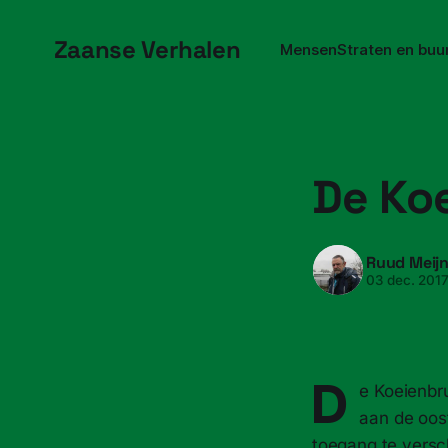
Zaanse Verhalen
Mensen
Straten en buu
De Ko
Ruud Meij
03 dec. 201
D
e Koeienbr
aan de oos
toegang te versch