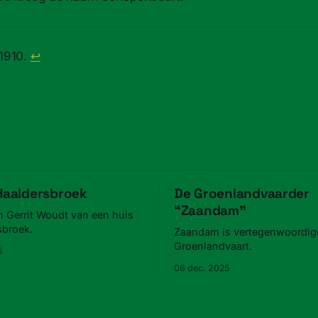
 1910.
↩
 Haaldersbroek
De Groenlandvaarder
“Zaandam”
n Gerrit Woudt van een huis
sbroek.
Zaandam is vertegenwoordigd
Groenlandvaart.
5
06 dec. 2025