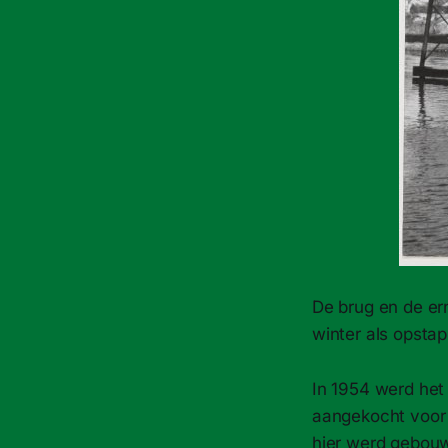
De brug en de er
winter als opsta
In 1954 werd het
aangekocht voor 
hier werd gebou