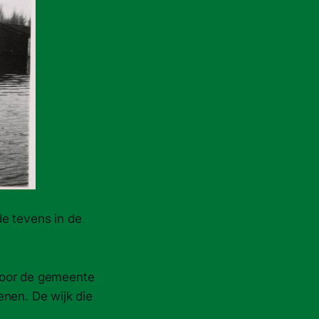
de tevens in de
door de gemeente
enen. De wijk die