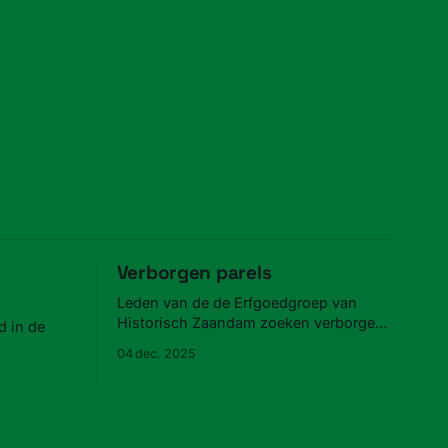
Verborgen parels
Leden van de de Erfgoedgroep van
Historisch Zaandam zoeken verborgen
 in de
parels in Zaandam.
04 dec. 2025