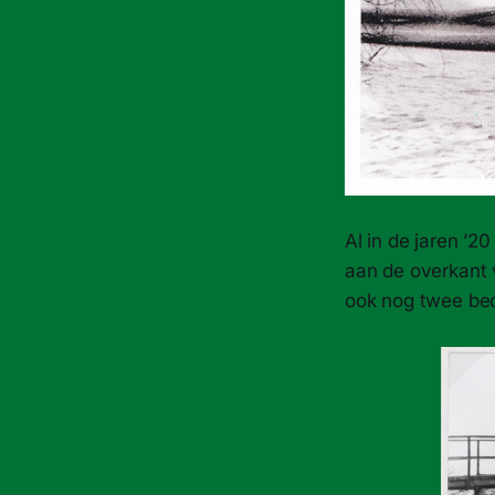
Al in de jaren ’
aan de overkant 
ook nog twee bed