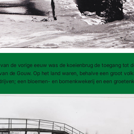
20 van de vorige eeuw was de koeienbrug de toegang tot d
van de Gouw. Op het land waren, behalve een groot vol
rijven; een bloemen- en bomenkwekerij en een groetenk