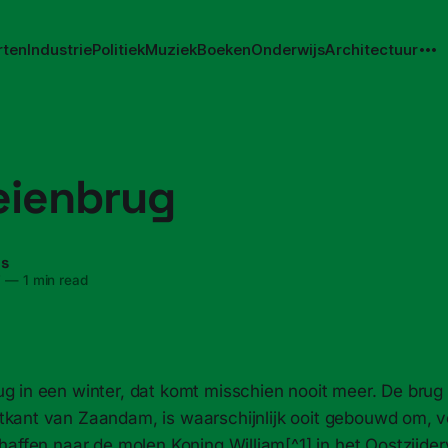
rten
Industrie
Politiek
Muziek
Boeken
Onderwijs
Architectuur
eienbrug
ns
7
—
1 min read
ug in een winter, dat komt misschien nooit meer. De bru
tkant van Zaandam, is waarschijnlijk ooit gebouwd om, v
affen naar de molen Koning William[^1] in het Oostzijder