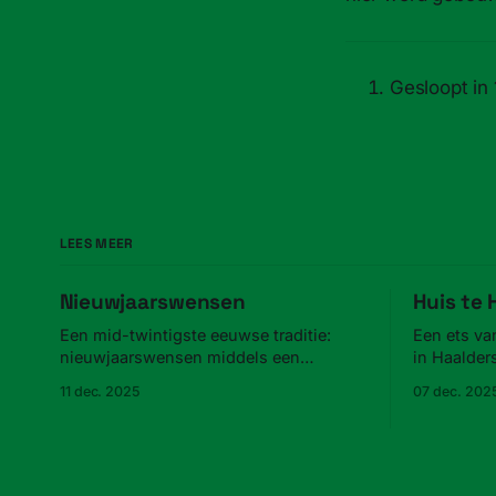
Gesloopt in
LEES MEER
Nieuwjaarswensen
Huis te
Een mid-twintigste eeuwse traditie:
Een ets va
nieuwjaarswensen middels een
in Haalder
advertentie in de krant.
11 dec. 2025
07 dec. 202