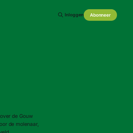
Inloggen
Abonneer
g over de Gouw
oor de molenaar,
veld.