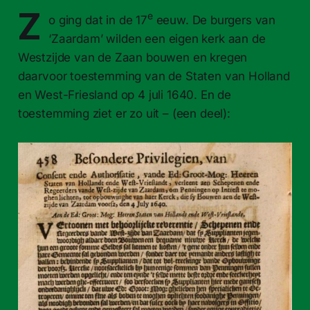
Z
e
o ging dat in de 17
eeuw. De burgers van
‘Zaardam’ wilden een eigen kerk aan de
Westzijde van de Zaan bouwen en kregen
daarvoor toestemming van de Staten van Holland
en West-Friesland op 4 juli 1640. En de
toestemming ziet er zo uit – (een deel):