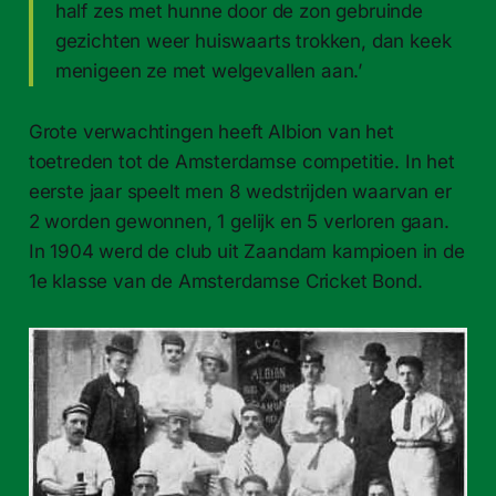
half zes met hunne door de zon gebruinde
gezichten weer huiswaarts trokken, dan keek
menigeen ze met welgevallen aan.’
Grote verwachtingen heeft Albion van het
toetreden tot de Amsterdamse competitie. In het
eerste jaar speelt men 8 wedstrijden waarvan er
2 worden gewonnen, 1 gelijk en 5 verloren gaan.
In 1904 werd de club uit Zaandam kampioen in de
1e klasse van de Amsterdamse Cricket Bond.