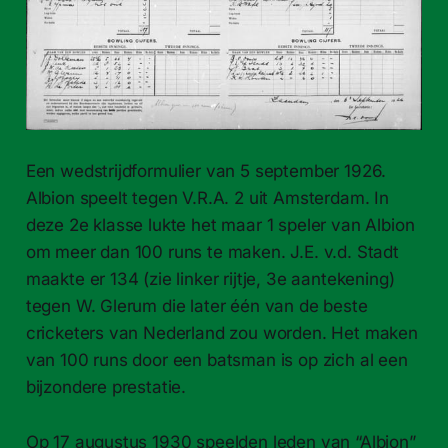
Een wedstrijdformulier van 5 september 1926.
Albion speelt tegen V.R.A. 2 uit Amsterdam. In
deze 2e klasse lukte het maar 1 speler van Albion
om meer dan 100 runs te maken. J.E. v.d. Stadt
maakte er 134 (zie linker rijtje, 3e aantekening)
tegen W. Glerum die later één van de beste
cricketers van Nederland zou worden. Het maken
van 100 runs door een batsman is op zich al een
bijzondere prestatie.
Op 17 augustus 1930 speelden leden van “Albion”