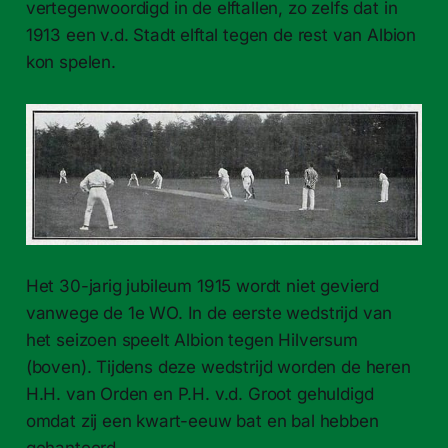
vertegenwoordigd in de elftallen, zo zelfs dat in
1913 een v.d. Stadt elftal tegen de rest van Albion
kon spelen.
Het 30-jarig jubileum 1915 wordt niet gevierd
vanwege de 1e WO. In de eerste wedstrijd van
het seizoen speelt Albion tegen Hilversum
(boven). Tijdens deze wedstrijd worden de heren
H.H. van Orden en P.H. v.d. Groot gehuldigd
omdat zij een kwart-eeuw bat en bal hebben
gehanteerd.