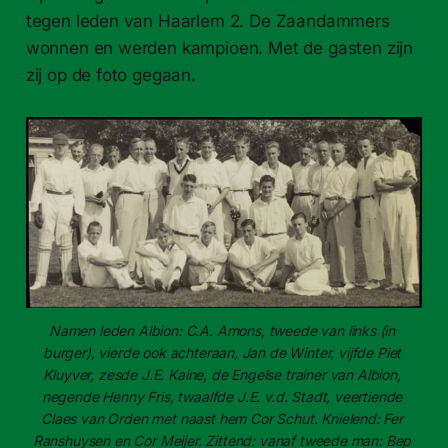
tegen leden van Haarlem 2. De Zaandammers
wonnen en werden kampioen. Met de gasten zijn
zij op de foto gegaan.
Namen leden Albion: C.A. Amons, tweede van links (in 
burger), vierde ook achteraan, Jan de Winter, vijfde Piet 
Kluyver, zesde J.E. Kaine, de Engelse trainer van Albion, 
negende Henny Fris, twaalfde J.E. v.d. Stadt, veertiende 
Claes van Orden met naast hem Cor Schut. Knielend: Fer 
Ranshuysen en Cor Meijer. Zittend: vanaf tweede man: Bep 