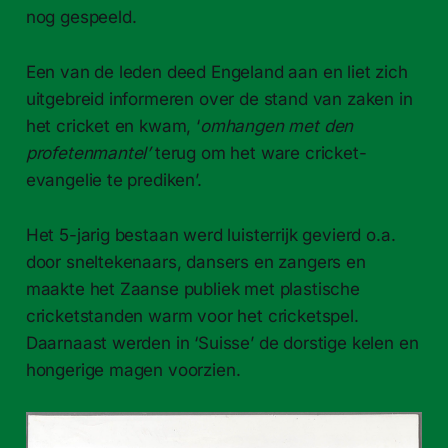
nog gespeeld.
Een van de leden deed Engeland aan en liet zich
uitgebreid informeren over de stand van zaken in
het cricket en kwam, ‘
omhangen met den
profetenmantel’
terug om het ware cricket-
evangelie te prediken’.
Het 5-jarig bestaan werd luisterrijk gevierd o.a.
door sneltekenaars, dansers en zangers en
maakte het Zaanse publiek met plastische
cricketstanden warm voor het cricketspel.
Daarnaast werden in ‘Suisse’ de dorstige kelen en
hongerige magen voorzien.