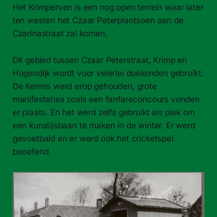
Het Krimperven is een nog open terrein waar later
ten westen het Czaar Peterplantsoen aan de
Czarinastraat zal komen.
Dit gebied tussen Czaar Peterstraat, Krimp en
Hogendijk wordt voor velerlei doeleinden gebruikt.
De Kermis werd erop gehouden, grote
manifestaties zoals een fanfareconcours vonden
er plaats. En het werd zelfs gebruikt als plek om
een kunstijsbaan te maken in de winter. Er werd
gevoetbald en er werd ook het cricketspel
beoefend.