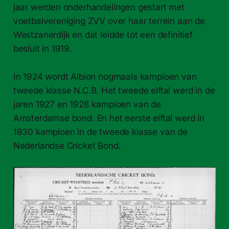
jaar werden onderhandelingen gestart met
voetbalvereniging ZVV over haar terrein aan de
Westzanerdijk en dat leidde tot een definitief
besluit in 1919.
In 1924 wordt Albion nogmaals kampioen van
tweede klasse N.C.B. Het tweede elftal werd in de
jaren 1927 en 1928 kampioen van de
Amsterdamse bond. En het eerste elftal werd in
1930 kampioen in de tweede klasse van de
Nederlandse Cricket Bond.