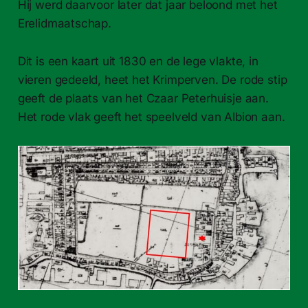
Hij werd daarvoor later dat jaar beloond met het
Erelidmaatschap.
Dit is een kaart uit 1830 en de lege vlakte, in
vieren gedeeld, heet het Krimperven. De rode stip
geeft de plaats van het Czaar Peterhuisje aan.
Het rode vlak geeft het speelveld van Albion aan.