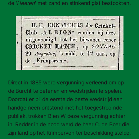
de ‘
Heeren
’ met zand en stinkend gist bestookten.
Direct in 1885 werd vergunning verleend om op
de Burcht te oefenen en wedstrijden te spelen.
Doordat er bij de eerste de beste wedstrijd een
handgemeen ontstond met het toegestroomde
publiek, trokken B en W deze vergunning echter
in. Redder in de nood werd de heer C. de Boer die
zijn land op het Krimperven ter beschikking stelde.