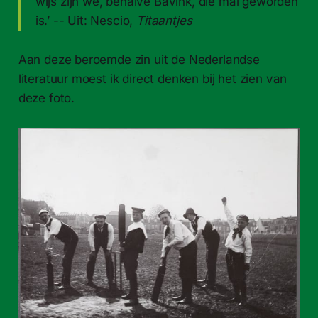
wijs zijn we, behalve Bavink, die mal geworden
is.’ -- Uit: Nescio,
Titaantjes
Aan deze beroemde zin uit de Nederlandse
literatuur moest ik direct denken bij het zien van
deze foto.