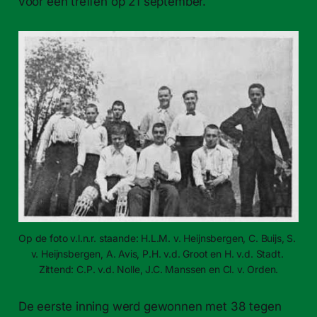
voor een treffen op 21 september.
Op de foto v.l.n.r. staande: H.L.M. v. Heijnsbergen, C. Buijs, S. 
v. Heijnsbergen, A. Avis, P.H. v.d. Groot en H. v.d. Stadt. 
Zittend: C.P. v.d. Nolle, J.C. Manssen en Cl. v. Orden.
De eerste inning werd gewonnen met 38 tegen