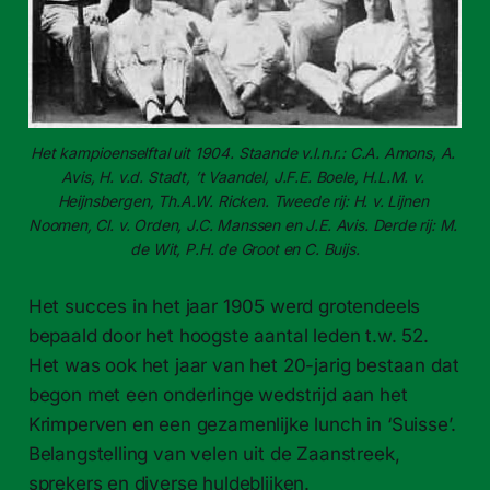
Het kampioenselftal uit 1904. Staande v.l.n.r.: C.A. Amons, A. 
Avis, H. v.d. Stadt, ’t Vaandel, J.F.E. Boele, H.L.M. v. 
Heijnsbergen, Th.A.W. Ricken. Tweede rij: H. v. Lijnen 
Noomen, Cl. v. Orden, J.C. Manssen en J.E. Avis. Derde rij: M. 
de Wit, P.H. de Groot en C. Buijs.
Het succes in het jaar 1905 werd grotendeels
bepaald door het hoogste aantal leden t.w. 52.
Het was ook het jaar van het 20-jarig bestaan dat
begon met een onderlinge wedstrijd aan het
Krimperven en een gezamenlijke lunch in ‘Suisse’.
Belangstelling van velen uit de Zaanstreek,
sprekers en diverse huldeblijken.