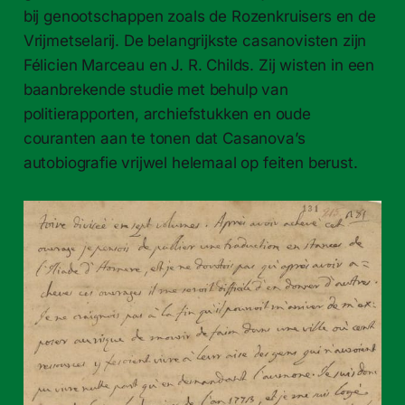
bij genootschappen zoals de Rozenkruisers en de
Vrijmetselarij. De belangrijkste casanovisten zijn
Félicien Marceau en J. R. Childs. Zij wisten in een
baanbrekende studie met behulp van
politierapporten, archiefstukken en oude
couranten aan te tonen dat Casanova’s
autobiografie vrijwel helemaal op feiten berust.