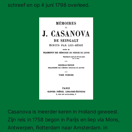
schreef en op 4 juni 1798 overleed.
Casanova is meerder keren in Holland geweest.
Zijn reis in 1758 begon in Parijs en liep via Mons,
Antwerpen, Rotterdam naar Amsterdam. In