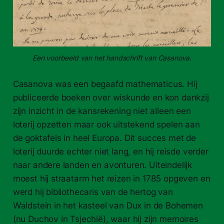
Een voorbeeld van het handschrift van Casanova.
Casanova was een begaafd mathematicus. Hij
publiceerde boeken over wiskunde en kon dankzij
zijn inzicht in de kansrekening niet alleen een
loterij opzetten maar ook uitstekend spelen aan
de goktafels in heel Europa. Dit succes met de
loterij duurde echter niet lang, en hij reisde verder
naar andere landen en avonturen. Uiteindelijk
moest hij straatarm het reizen in 1785 opgeven en
werd hij bibliothecaris van de hertog van
Waldstein in het kasteel van Dux in de Bohemen
(nu Duchov in Tsjechië), waar hij zijn memoires