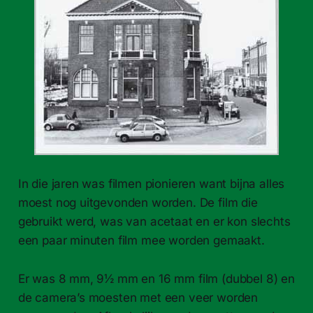
In die jaren was filmen pionieren want bijna alles
moest nog uitgevonden worden. De film die
gebruikt werd, was van acetaat en er kon slechts
een paar minuten film mee worden gemaakt.
Er was 8 mm, 9½ mm en 16 mm film (dubbel 8) en
de camera’s moesten met een veer worden