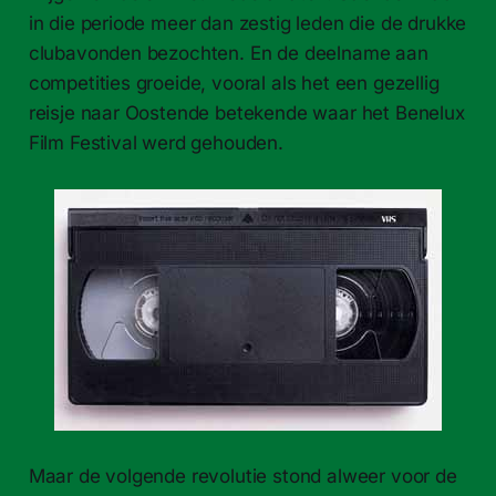
in die periode meer dan zestig leden die de drukke
clubavonden bezochten. En de deelname aan
competities groeide, vooral als het een gezellig
reisje naar Oostende betekende waar het Benelux
Film Festival werd gehouden.
Maar de volgende revolutie stond alweer voor de