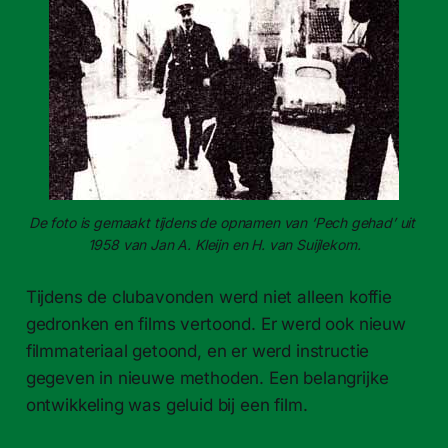
De foto is gemaakt tijdens de opnamen van ‘Pech gehad’ uit 
1958 van Jan A. Kleijn en H. van Suijlekom.
Tijdens de clubavonden werd niet alleen koffie
gedronken en films vertoond. Er werd ook nieuw
filmmateriaal getoond, en er werd instructie
gegeven in nieuwe methoden. Een belangrijke
ontwikkeling was geluid bij een film.