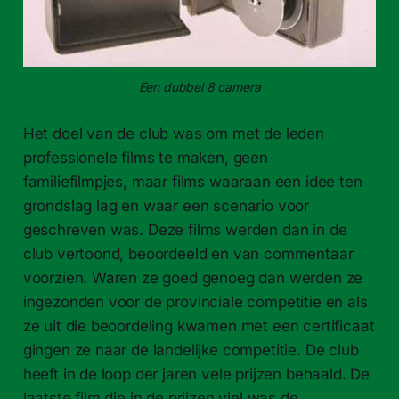
Een dubbel 8 camera
Het doel van de club was om met de leden
professionele films te maken, geen
familiefilmpjes, maar films waaraan een idee ten
grondslag lag en waar een scenario voor
geschreven was. Deze films werden dan in de
club vertoond, beoordeeld en van commentaar
voorzien. Waren ze goed genoeg dan werden ze
ingezonden voor de provinciale competitie en als
ze uit die beoordeling kwamen met een certificaat
gingen ze naar de landelijke competitie. De club
heeft in de loop der jaren vele prijzen behaald. De
laatste film die in de prijzen viel was de