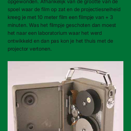
opgewonden. Afhankelijk van de grootte van de
spoel waar de film op zat en de projectiesnelheid
kreeg je met 10 meter film een filmpje van + 3
minuten. Was het filmpje geschoten dan moest
het naar een laboratorium waar het werd
ontwikkeld en dan pas kon je het thuis met de
projector vertonen.