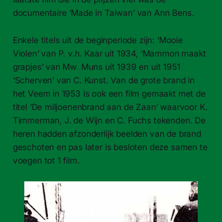
documentaire ‘Made in Taiwan’ van Ann Bens.
Enkele titels uit de beginperiode zijn: ‘Mooie
Violen’ van P. v.h. Kaar uit 1934, ‘Mammon maakt
grapjes’ van Mw. Muns uit 1939 en uit 1951
‘Scherven’ van C. Kunst. Van de grote brand in
het Veem in 1953 is ook een film gemaakt met de
titel ‘De miljoenenbrand aan de Zaan’ waarvoor K.
Timmerman, J. de Wijn en C. Fuchs tekenden. De
heren hadden afzonderlijk beelden van de brand
geschoten en pas later is besloten deze samen te
voegen tot 1 film.