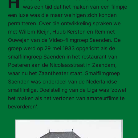
H
was een tijd dat het maken van een filmpje
een luxe was die maar weinigen zich konden
permitteren. Over die ontwikkeling spraken we
met Willem Kleijn, Huub Kersten en Remmet
Ouwejan van de Video-​filmgroep Saenden. De
groep werd op 29 mei 1933 opgericht als de
smalfilmgroep Saenden in het restaurant van
Poeteren aan de Nicolaasstraat in Zaandam,
waar nu het Zaantheater staat. Smalfilmgroep
Saenden was onderdeel van de Nederlandse
smalfilmliga. Doelstelling van de Liga was ’zowel
het maken als het vertonen van amateurfilms te
bevorderen’.