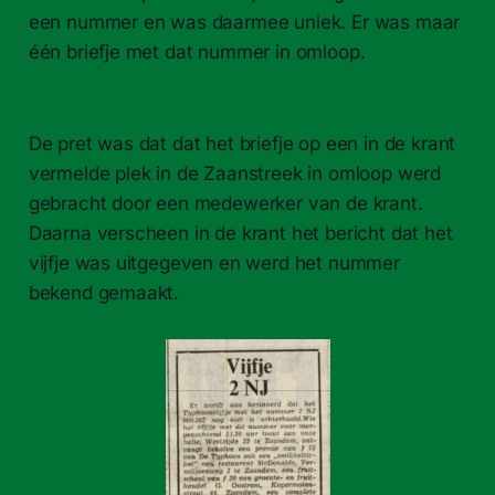
een nummer en was daarmee uniek. Er was maar
één briefje met dat nummer in omloop.
De pret was dat dat het briefje op een in de krant
vermelde plek in de Zaanstreek in omloop werd
gebracht door een medewerker van de krant.
Daarna verscheen in de krant het bericht dat het
vijfje was uitgegeven en werd het nummer
bekend gemaakt.