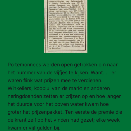
Portemonnees werden open getrokken om naar
het nummer van de vijfjes te kijken. Want….. er
waren flink wat prijzen mee te verdienen.
Winkeliers, kooplui van de markt en anderen
neringdoenden zetten er prijzen op en hoe langer
het duurde voor het boven water kwam hoe
groter het prijzenpakket. Ten eerste de premie die
de krant zelf op het vinden had gezet; elke week
kwam er vijf gulden bij.