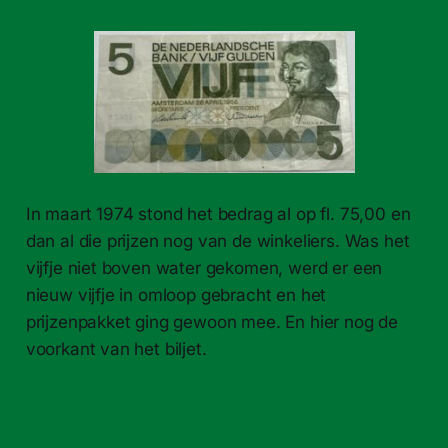
In maart 1974 stond het bedrag al op fl. 75,00 en
dan al die prijzen nog van de winkeliers. Was het
vijfje niet boven water gekomen, werd er een
nieuw vijfje in omloop gebracht en het
prijzenpakket ging gewoon mee. En hier nog de
voorkant van het biljet.